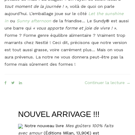
tout moment de la journée ! »,
voilà de quoi on parle
aujourd’hui. L’emballage joue sur le côté
Let the sunshine
in
ou
Sunny afternoon
de la friandise… Le Sundy® est aussi
une barre qui
« vous apporte forme et joie de vivre ! ».
Forme ? Forme genre équilibre alimentaire ? Vraiment trop
marrants chez Nestlé ! Ceci dit, précisons que notre version
est tout aussi grasse, voire carrément plus… Mais on vous
aura prévenus. La notre ne vous donnera peut-être pas la
forme mais sûrement des formes !
« Le
Continuer la lecture
→
Subl
faç
Sun
NOUVEL ARRIVAGE !!!
Notre nouveau livre
Mes goûters 100% faits
avec amour
(Éditions Milan, 13,90€) est