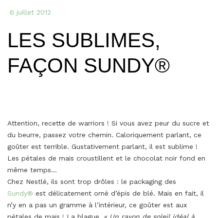
Bou
6 juillet 2012
LES SUBLIMES,
FAÇON SUNDY®
Attention, recette de warriors ! Si vous avez peur du sucre et
du beurre, passez votre chemin. Caloriquement parlant, ce
goûter est terrible. Gustativement parlant, il est sublime !
Les pétales de maïs croustillent et le chocolat noir fond en
même temps…
Chez Nestlé, ils sont trop drôles : le packaging des
Sundy®
est délicatement orné d’épis de blé. Mais en fait, il
n’y en a pas un gramme à l’intérieur, ce goûter est aux
pétales de maïs ! La blague.
« Un rayon de soleil idéal à