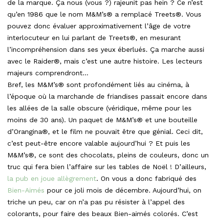
de la marque. Ça nous (vous ?) rajeunit pas hein ? Ce n’est
qu’en 1986 que le nom M&M’s® a remplacé Treets®. Vous
pouvez donc évaluer approximativement l’âge de votre
interlocuteur en lui parlant de Treets®, en mesurant
l’incompréhension dans ses yeux éberlués. Ça marche aussi
avec le Raider®, mais c’est une autre histoire. Les lecteurs
majeurs comprendront…
Bref, les M&M’s® sont profondément liés au cinéma, à
l’époque où la marchande de friandises passait encore dans
les allées de la salle obscure (véridique, même pour les
moins de 30 ans). Un paquet de M&M’s® et une bouteille
d’Orangina®, et le film ne pouvait être que génial. Ceci dit,
c’est peut-être encore valable aujourd’hui ? Et puis les
M&M’s®, ce sont des chocolats, pleins de couleurs, donc un
truc qui fera bien l’affaire sur les tables de Noël ! D’ailleurs,
la pub en joue allègrement
. On vous a donc fabriqué des
Bien-Aimés
pour ce joli mois de décembre. Aujourd’hui, on
triche un peu, car on n’a pas pu résister à l’appel des
colorants, pour faire des beaux Bien-aimés colorés. C’est