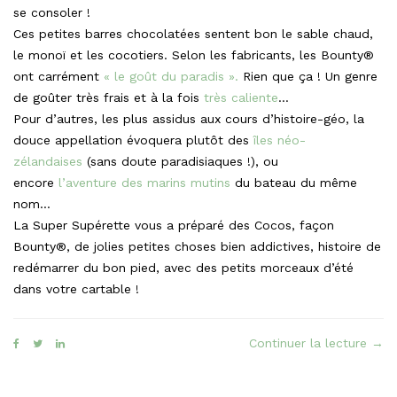
se consoler !
Ces petites barres chocolatées sentent bon le sable chaud,
le monoï et les cocotiers. Selon les fabricants, les Bounty®
ont carrément
« le goût du paradis ».
Rien que ça ! Un genre
de goûter très frais et à la fois
très caliente
…
Pour d’autres, les plus assidus aux cours d’histoire-géo, la
douce appellation évoquera plutôt des
îles néo-
zélandaises
(sans doute paradisiaques !), ou
encore
l’aventure des marins mutins
du bateau du même
nom…
La Super Supérette vous a préparé des Cocos, façon
Bounty®, de jolies petites choses bien addictives, histoire de
redémarrer du bon pied, avec des petits morceaux d’été
dans votre cartable !
« Le
Continuer la lecture
→
Coc
faç