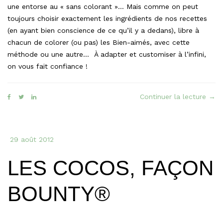
une entorse au « sans colorant »… Mais comme on peut
toujours choisir exactement les ingrédients de nos recettes
(en ayant bien conscience de ce qu’il y a dedans), libre à
chacun de colorer (ou pas) les Bien-aimés, avec cette
méthode ou une autre… À adapter et customiser à l’infini,
on vous fait confiance !
« Le
Continuer la lecture
→
Bien
aimé
faç
29 août 2012
M&M
LES COCOS, FAÇON
BOUNTY®