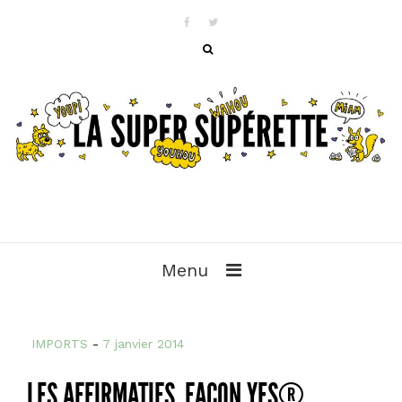
Menu
IMPORTS
-
7 janvier 2014
LES AFFIRMATIFS, FAÇON YES®