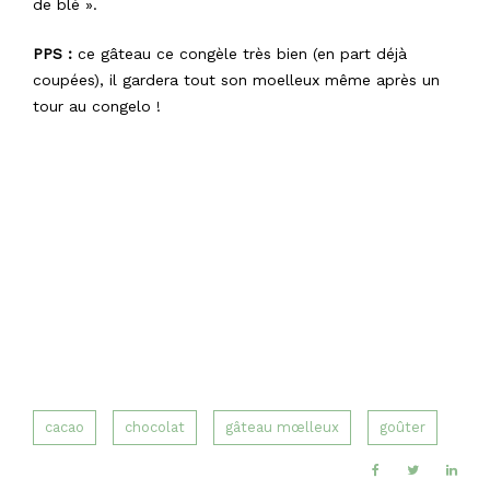
de blé ».
PPS :
ce gâteau ce congèle très bien (en part déjà
coupées), il gardera tout son moelleux même après un
tour au congelo !
cacao
chocolat
gâteau mœlleux
goûter