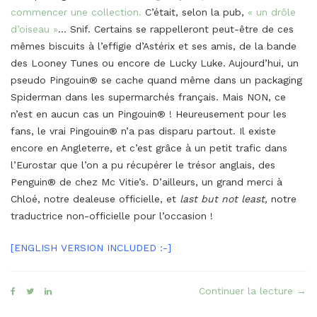
commencer une collection.
C’était, selon la pub,
« un drôle
d’oiseau »
… Snif.
Certains se rappelleront peut-être de ces
mêmes biscuits à l’effigie d’Astérix et ses amis, de la bande
des Looney Tunes ou encore de Lucky Luke. Aujourd’hui, un
pseudo Pingouin® se cache quand même dans un packaging
Spiderman dans les supermarchés français. Mais NON, ce
n’est en aucun cas un Pingouin® ! Heureusement pour les
fans, le vrai Pingouin® n’a pas disparu partout. Il existe
encore en Angleterre, et c’est grâce à un petit trafic dans
l’Eurostar que l’on a pu récupérer le trésor anglais, des
Penguin® de chez Mc Vitie’s. D’ailleurs, un grand merci à
Chloé, notre dealeuse officielle, et
last but not least,
notre
traductrice non-officielle pour l’occasion !
[ENGLISH VERSION INCLUDED :-]
« Le
Continuer la lecture
→
Man