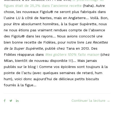
figues était de 25,3% dans l’ancienne recette
(haha). Autre
chose, les nouveaux Figolu® ne seront plus fabriqués dans
l’usine LU à côté de Nantes, mais en Angleterre… Voilà. Bon,
pour être absolument honnêtes, à la Super Supérette, nous
ne nous étions pas vraiment rendues compte de l’absence
des Figolu® dans les rayons… Nous avions concocté une
bien bonne recette de Fidèles, pour notre livre
Les Recettes
de la Super Supérette
, publié chez Tana en 2013. Des
Fidèles réapparus dans
Mes goûters 100% faits maison
(chez
Milan, bientôt de nouveau disponible !!!)… Mais jamais
publiés sur le blog ! Comme vos épicières sont toujours à la
pointe de l’actu (avec quelques semaines de retard, hum
hum), voici donc aujourd’hui de délicieux petits biscuits
fourrés à la figue…
« Le
Continuer la lecture
→
Fidè
faç