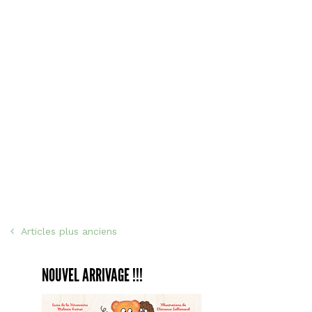
faç
Ping
NAVIGATION
Articles plus anciens
DES
NOUVEL ARRIVAGE !!!