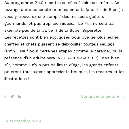
Au programme ? 40 recettes sucrées à faire soi-même. Cet
ouvrage a été concocté pour les enfants (à partir de 8 ans) :
vous y trouverez une compil’ des meilleurs goûters
gourmands (et pas trop techniques… Le
Poli
ne sera par
exemple pas de la partie !) de la Super Supérette.
Les recettes sont bien expliquées pour que les plus jeunes
cheffes et chefs puissent se débrouiller tout(e)s seul(e)s
(enfin… sauf pour certaines étapes comme le caramel, où la
présence d’un adulte sera IN-DIS-PEN-SABLE !). Mais bien
sûr, comme il n’y a pas de limite d’âge, les grands enfants
pourront tout autant apprécier le bouquin, les recettes et les
illustrations !
« No
Continuer la lecture
→
nou
livre
est
4 septembre 2019
en