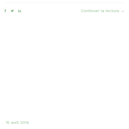
« Le
Continuer la lecture
→
Cha
faç
Sabl
des
Prés
Bon
Mam
15 avril 2014