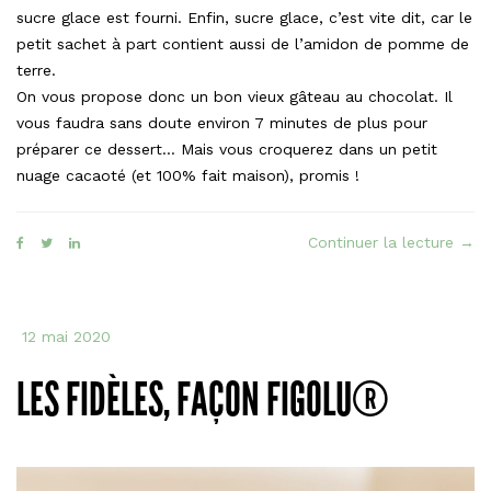
sucre glace est fourni. Enfin, sucre glace, c’est vite dit, car le
petit sachet à part contient aussi de l’amidon de pomme de
terre.
On vous propose donc un bon vieux gâteau au chocolat. Il
vous faudra sans doute environ 7 minutes de plus pour
préparer ce dessert… Mais vous croquerez dans un petit
nuage cacaoté (et 100% fait maison), promis !
« Le
Continuer la lecture
→
Moel
faç
moe
12 mai 2020
au
choc
LES FIDÈLES, FAÇON FIGOLU®
Alsa