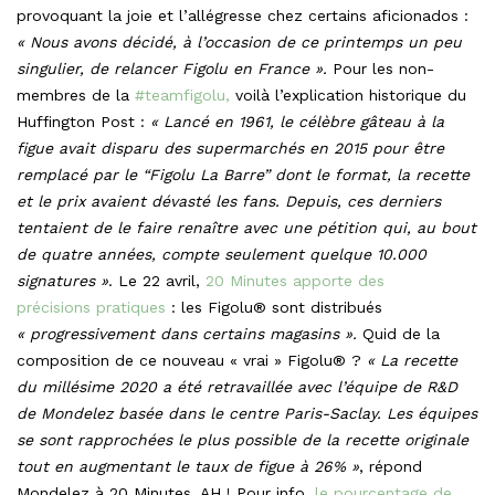
provoquant la joie et l’allégresse chez certains aficionados :
« Nous avons décidé, à l’occasion de ce printemps un peu
singulier, de relancer Figolu en France ».
Pour les non-
membres de la
#teamfigolu,
voilà l’explication historique du
Huffington Post :
« Lancé en 1961, le célèbre gâteau à la
figue avait disparu des supermarchés en 2015 pour être
remplacé par le “Figolu La Barre” dont le format, la recette
et le prix avaient dévasté les fans. Depuis, ces derniers
tentaient de le faire renaître avec une pétition qui, au bout
de quatre années, compte seulement quelque 10.000
signatures »
. Le 22 avril,
20 Minutes apporte des
précisions pratiques
: les Figolu® sont distribués
« progressivement dans certains magasins ».
Quid de la
composition de ce nouveau « vrai » Figolu® ?
« La recette
du millésime 2020 a été retravaillée avec l’équipe de R&D
de Mondelez basée dans le centre Paris-Saclay. Les équipes
se sont rapprochées le plus possible de la recette originale
tout en augmentant le taux de figue à 26% »
, répond
Mondelez à 20 Minutes. AH ! Pour info,
le pourcentage de