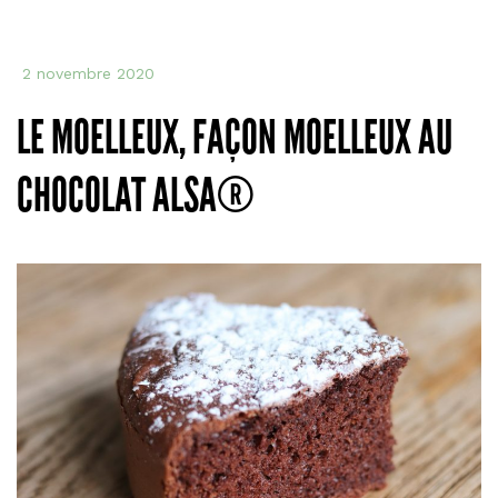
goût
100
faits
2 novembre 2020
ave
amo
LE MOELLEUX, FAÇON MOELLEUX AU
est
en
CHOCOLAT ALSA®
libra
! »