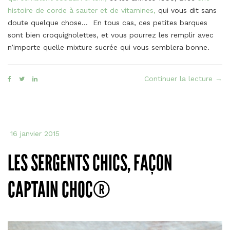
histoire de corde à sauter et de vitamines,
qui vous dit sans
doute quelque chose… En tous cas, ces petites barques
sont bien croquignolettes, et vous pourrez les remplir avec
n’importe quelle mixture sucrée qui vous semblera bonne.
« Le
Continuer la lecture
→
Bar
faç
Barq
de
16 janvier 2015
Lu®
LES SERGENTS CHICS, FAÇON
CAPTAIN CHOC®