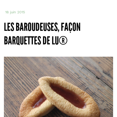
faç
Doo
18 juin 2015
LES BAROUDEUSES, FAÇON
BARQUETTES DE LU®