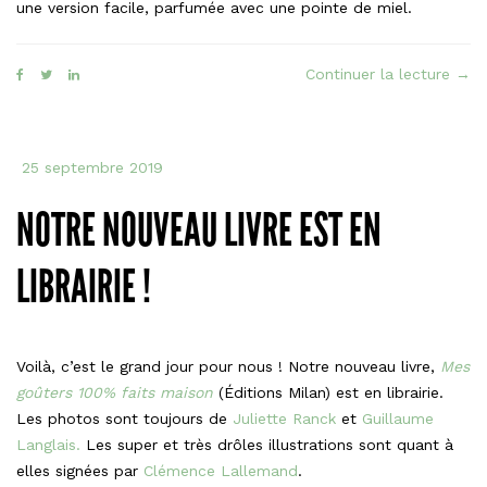
une version facile, parfumée avec une pointe de miel.
« Le
Continuer la lecture
→
Magi
faç
mad
25 septembre 2019
St-
Mich
NOTRE NOUVEAU LIVRE EST EN
LIBRAIRIE !
Voilà, c’est le grand jour pour nous ! Notre nouveau livre,
Mes
goûters 100% faits maison
(Éditions Milan) est en librairie.
Les photos sont toujours de
Juliette Ranck
et
Guillaume
Langlais.
Les super et très drôles illustrations sont quant à
elles signées par
Clémence Lallemand
.