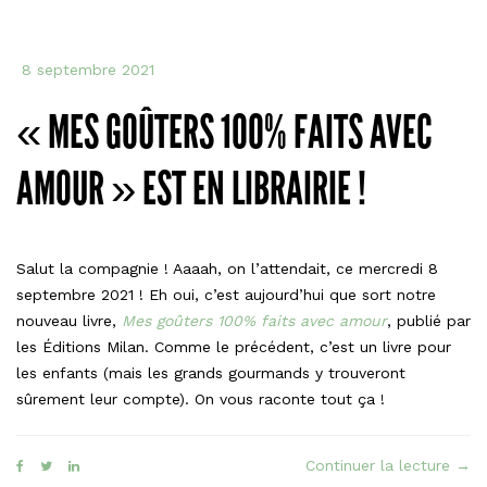
8 septembre 2021
« MES GOÛTERS 100% FAITS AVEC
AMOUR » EST EN LIBRAIRIE !
Salut la compagnie ! Aaaah, on l’attendait, ce mercredi 8
septembre 2021 ! Eh oui, c’est aujourd’hui que sort notre
nouveau livre,
Mes goûters 100% faits avec amour
, publié par
les Éditions Milan. Comme le précédent, c’est un livre pour
les enfants (mais les grands gourmands y trouveront
sûrement leur compte). On vous raconte tout ça !
« « 
Continuer la lecture
→