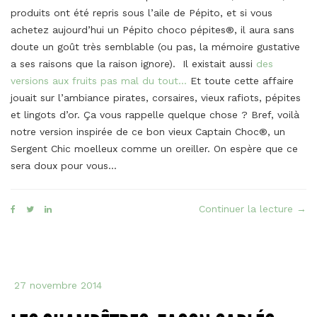
produits ont été repris sous l’aile de Pépito, et si vous
achetez aujourd’hui un Pépito choco pépites®, il aura sans
doute un goût très semblable (ou pas, la mémoire gustative
a ses raisons que la raison ignore). Il existait aussi
des
versions aux fruits pas mal du tout…
Et toute cette affaire
jouait sur l’ambiance pirates, corsaires, vieux rafiots, pépites
et lingots d’or. Ça vous rappelle quelque chose ? Bref, voilà
notre version inspirée de ce bon vieux Captain Choc®, un
Sergent Chic moelleux comme un oreiller. On espère que ce
sera doux pour vous…
« Le
Continuer la lecture
→
Serg
Chic
faç
Capt
27 novembre 2014
Cho