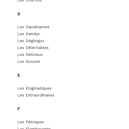
Les Courtois
D
Les Dandinantes
Les Dandys
Les Déglingos
Les Délectables
Les Délicieux
Les Douces
E
Les Énigmatiques
Les Extraordinaires
F
Les Féeriques
Les Flamboyants