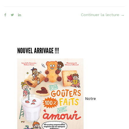
« Le
Continuer la lecture
→
Typi
faç
croû
à
NOUVEL ARRIVAGE !!!
l’ail
Tipi
Notre