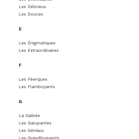
Les Délicieux
Les Douces
E
Les Énigmatiques
Les Extraordinaires
F
Les Féeriques
Les Flamboyants
G
La Galbée
Les Galopantes
Les Géniaux
Les Grandiloquents