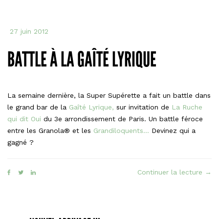
27 juin 2012
BATTLE À LA GAÎTÉ LYRIQUE
La semaine dernière, la Super Supérette a fait un battle dans
le grand bar de la
Gaîté Lyrique,
sur invitation de
La Ruche
qui dit Oui
du 3e arrondissement de Paris. Un battle féroce
entre les Granola® et les
Grandiloquents…
Devinez qui a
gagné ?
« Ba
Continuer la lecture
→
à
la
Gaît
Lyri