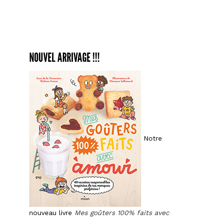
stre
foo
à
l’ita
NOUVEL ARRIVAGE !!!
Notre
nouveau livre
Mes goûters 100% faits avec