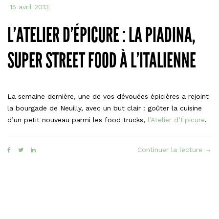
15 avril 2013
L’ATELIER D’ÉPICURE : LA PIADINA,
SUPER STREET FOOD À L’ITALIENNE
La semaine dernière, une de vos dévouées épicières a rejoint
la bourgade de Neuilly, avec un but clair : goûter la cuisine
d’un petit nouveau parmi les food trucks,
l’Atelier d’Épicure
.
« L’A
Continuer la lecture
→
d’Ép
:
la
piad
supe