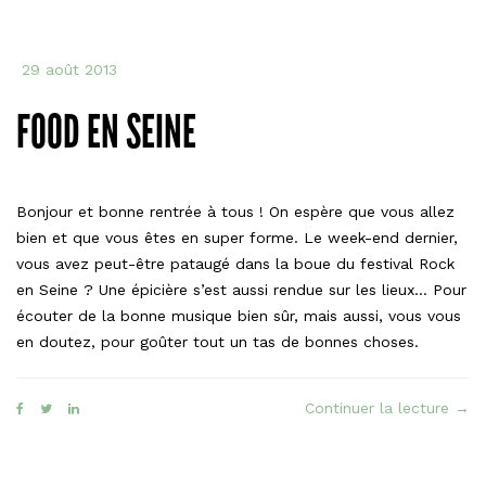
29 août 2013
FOOD EN SEINE
Bonjour et bonne rentrée à tous ! On espère que vous allez
bien et que vous êtes en super forme. Le week-end dernier,
vous avez peut-être pataugé dans la boue du festival Rock
en Seine ? Une épicière s’est aussi rendue sur les lieux… Pour
écouter de la bonne musique bien sûr, mais aussi, vous vous
en doutez, pour goûter tout un tas de bonnes choses.
« F
Continuer la lecture
→
en
Sein