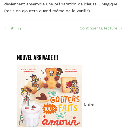
deviennent ensemble une préparation délicieuse… Magique
(mais on ajoutera quand même de la vanille).
« La
Continuer la lecture
→
Brit
faç
crè
angl
NOUVEL ARRIVAGE !!!
Brid
Notre