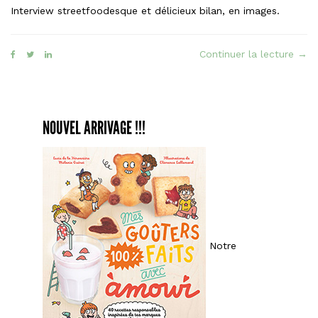
Interview streetfoodesque et délicieux bilan, en images.
« La
Continuer la lecture
→
stre
food
une
supe
NOUVEL ARRIVAGE !!!
cour
de
récr
! »
Notre