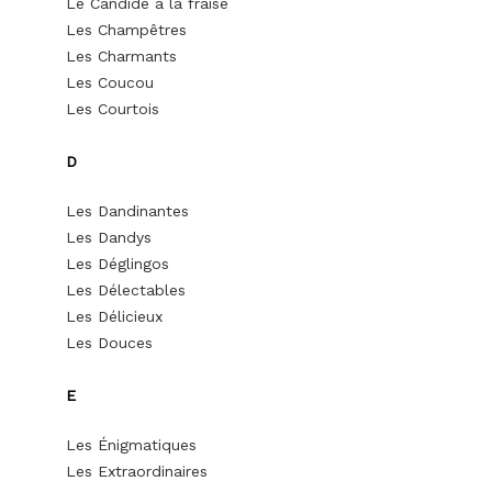
Le Candide à la fraise
Les Champêtres
Les Charmants
Les Coucou
Les Courtois
D
Les Dandinantes
Les Dandys
Les Déglingos
Les Délectables
Les Délicieux
Les Douces
E
Les Énigmatiques
Les Extraordinaires