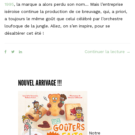
1995
, la marque a alors perdu son nom… Mais l’entreprise
iséroise continue la production de ce breuvage, qui, a priori,
a toujours le même goût que celui célébré par l’orchestre
loufoque de la jungle. Allez, on s’en inspire, pour se
désaltérer cet été !
« Le
Continuer la lecture
→
Siff
à
la
men
NOUVEL ARRIVAGE !!!
faç
Sir
Notre