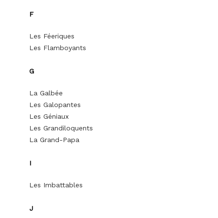
F
Les Féeriques
Les Flamboyants
G
La Galbée
Les Galopantes
Les Géniaux
Les Grandiloquents
La Grand-Papa
I
Les Imbattables
J