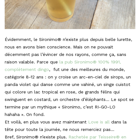
Évidemment, le Sironimo® n’existe plus depuis belle lurette,
nous en avons bien conscience. Mais on ne pouvait
décemment pas l’évincer de nos rayons, comme ça, sans
raison valable. Parce que
la pub Sironimo® 100% 1991,
complètement dingo
, fut une des meilleures du monde,
catégorie 8-12 ans : on y croise un arc-en-ciel de sirops, un
panda violet qui danse comme une vahiné, un singe cuistot
qui colore un lac tropical en rose, de grands félins qui
swinguent en costard, un orchestre d’éléphants… Le spot se
termine par un mythique « Sironimo, c’est RI-GO-LO
hahaha ». On fond.
Et voilà, en plus vous avez maintenant
Love is all
dans la
tête pour toute la journée, ne nous remerciez pas…
Bref, Sironimo® n’existe plus.
Rachetée par Teisseire® en