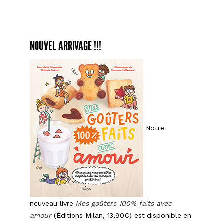
Affr
faç
Afte
Eigh
NOUVEL ARRIVAGE !!!
Notre
nouveau livre
Mes goûters 100% faits avec
amour
(Éditions Milan, 13,90€) est disponible en