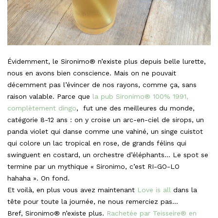
Évidemment, le Sironimo® n’existe plus depuis belle lurette,
nous en avons bien conscience. Mais on ne pouvait
décemment pas l’évincer de nos rayons, comme ça, sans
raison valable. Parce que
la pub Sironimo® 100% 1991,
complètement dingo
, fut une des meilleures du monde,
catégorie 8-12 ans : on y croise un arc-en-ciel de sirops, un
panda violet qui danse comme une vahiné, un singe cuistot
qui colore un lac tropical en rose, de grands félins qui
swinguent en costard, un orchestre d’éléphants… Le spot se
termine par un mythique « Sironimo, c’est RI-GO-LO
hahaha ». On fond.
Et voilà, en plus vous avez maintenant
Love is all
dans la
tête pour toute la journée, ne nous remerciez pas…
Bref, Sironimo® n’existe plus.
Rachetée par Teisseire® en