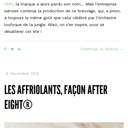
1995
, la marque a alors perdu son nom… Mais l’entreprise
iséroise continue la production de ce breuvage, qui, a priori,
a toujours le même goût que celui célébré par l’orchestre
loufoque de la jungle. Allez, on s’en inspire, pour se
désaltérer cet été !
« Le
Continuer la lecture
→
Siff
à
la
9 décembre 2012
men
faç
LES AFFRIOLANTS, FAÇON AFTER
Sir
EIGHT®