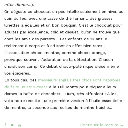
after dinner
…).
On déguste ce chocolat un peu intello seulement en hiver, au
coin du feu, avec une tasse de thé fumant, des grosses
lunettes à écailles et un bon bouquin. C’est le chocolat pour
adultes par excellence, chic et désuet, qu’on ne trouve que
chez les amis des parents… Les enfants de 10 ans le
réclamant à corps et à cri sont en effet bien rares !
L’association choco-menthe, comme choco-orange,
provoque souvent l’adoration ou la détestation. Chacun
choisit son camp! Ce débat choco-polémique divise même
vos épicières…
En tous cas, des
messieurs anglais très chics sont capables
de faire un strip-tease
à la Full Monty pour piquer à leurs
dames la boîte de chocolats… Hum, très affriolant ! Allez,
voilà notre recette : une première version à l’huile essentielle
de menthe, la seconde aux feuilles de menthe fraîche…
« Le
Continuer la lecture
→