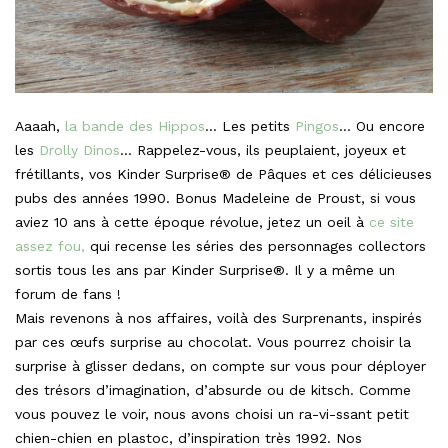
Aaaah,
la bande des Hippos
… Les petits
Pingos
… Ou encore
les
Drolly Dinos
… Rappelez-vous, ils peuplaient, joyeux et
frétillants, vos Kinder Surprise® de Pâques et ces délicieuses
pubs des années 1990. Bonus Madeleine de Proust, si vous
aviez 10 ans à cette époque révolue, jetez un oeil à
ce site
assez fou,
qui recense les séries des personnages collectors
sortis tous les ans par Kinder Surprise®. Il y a même un
forum de fans !
Mais revenons à nos affaires, voilà des Surprenants, inspirés
par ces œufs surprise au chocolat. Vous pourrez choisir la
surprise à glisser dedans, on compte sur vous pour déployer
des trésors d’imagination, d’absurde ou de kitsch. Comme
vous pouvez le voir, nous avons choisi un ra-vi-ssant petit
chien-chien en plastoc, d’inspiration très 1992. Nos