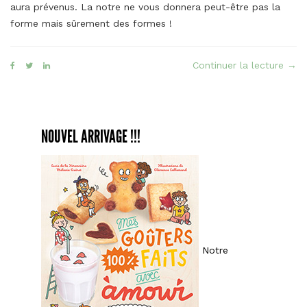
aura prévenus. La notre ne vous donnera peut-être pas la
forme mais sûrement des formes !
« Le
Continuer la lecture
→
Subl
faç
Sun
NOUVEL ARRIVAGE !!!
Notre