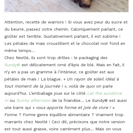
Attention, recette de warriors ! Si vous avez peur du sucre et
du beurre, passez votre chemin. Caloriquement parlant, ce
goûter est terrible. Gustativement parlant, il est sublime !
Les pétales de maïs croustillent et le chocolat noir fond en
même temps…
Chez Nestlé, ils sont trop drôles : le packaging des
Sundy®
est délicatement orné d’épis de blé. Mais en fait, il
n’y en a pas un gramme à l’intérieur, ce goûter est aux
pétales de maïs ! La blague.
« Un rayon de soleil idéal à
tout moment de la journée ! »,
voilà de quoi on parle
aujourd’hui. L’emballage joue sur le côté
Let the sunshine
in
ou
Sunny afternoon
de la friandise… Le Sundy® est aussi
une barre qui
« vous apporte forme et joie de vivre ! ».
Forme ? Forme genre équilibre alimentaire ? Vraiment trop
marrants chez Nestlé ! Ceci dit, précisons que notre version
est tout aussi grasse, voire carrément plus… Mais on vous