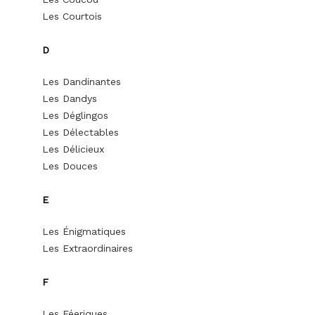
Les Courtois
D
Les Dandinantes
Les Dandys
Les Déglingos
Les Délectables
Les Délicieux
Les Douces
E
Les Énigmatiques
Les Extraordinaires
F
Les Féeriques