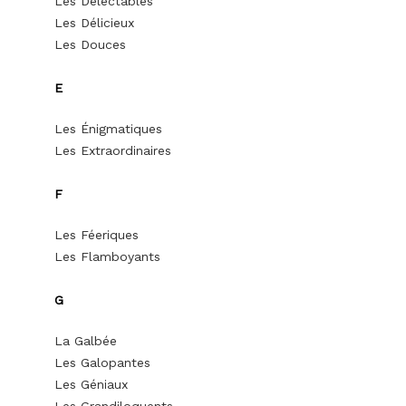
Les Délectables
Les Délicieux
Les Douces
E
Les Énigmatiques
Les Extraordinaires
F
Les Féeriques
Les Flamboyants
G
La Galbée
Les Galopantes
Les Géniaux
Les Grandiloquents