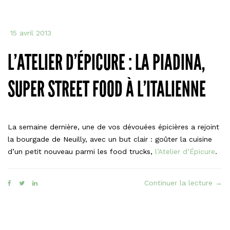
15 avril 2013
L’ATELIER D’ÉPICURE : LA PIADINA,
SUPER STREET FOOD À L’ITALIENNE
La semaine dernière, une de vos dévouées épicières a rejoint
la bourgade de Neuilly, avec un but clair : goûter la cuisine
d’un petit nouveau parmi les food trucks,
l’Atelier d’Épicure
.
« L’A
Continuer la lecture
→
d’Ép
:
la