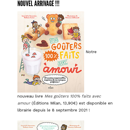
piad
NOUVEL ARRIVAGE !!!
supe
stre
foo
à
l’ita
Notre
nouveau livre
Mes goûters 100% faits avec
amour
(Éditions Milan, 13,90€) est disponible en
librairie depuis le 8 septembre 2021 !