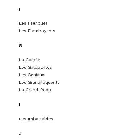
F
Les Féeriques
Les Flamboyants
G
La Galbée
Les Galopantes
Les Géniaux
Les Grandiloquents
La Grand-Papa
I
Les Imbattables
J