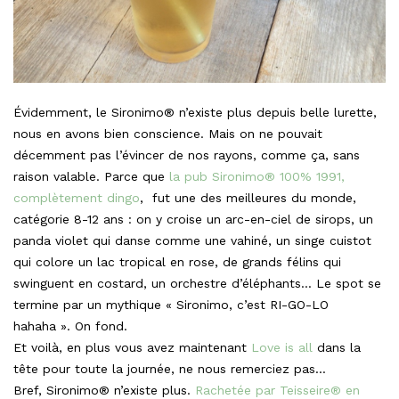
Évidemment, le Sironimo® n’existe plus depuis belle lurette,
nous en avons bien conscience. Mais on ne pouvait
décemment pas l’évincer de nos rayons, comme ça, sans
raison valable. Parce que
la pub Sironimo® 100% 1991,
complètement dingo
, fut une des meilleures du monde,
catégorie 8-12 ans : on y croise un arc-en-ciel de sirops, un
panda violet qui danse comme une vahiné, un singe cuistot
qui colore un lac tropical en rose, de grands félins qui
swinguent en costard, un orchestre d’éléphants… Le spot se
termine par un mythique « Sironimo, c’est RI-GO-LO
hahaha ». On fond.
Et voilà, en plus vous avez maintenant
Love is all
dans la
tête pour toute la journée, ne nous remerciez pas…
Bref, Sironimo® n’existe plus.
Rachetée par Teisseire® en