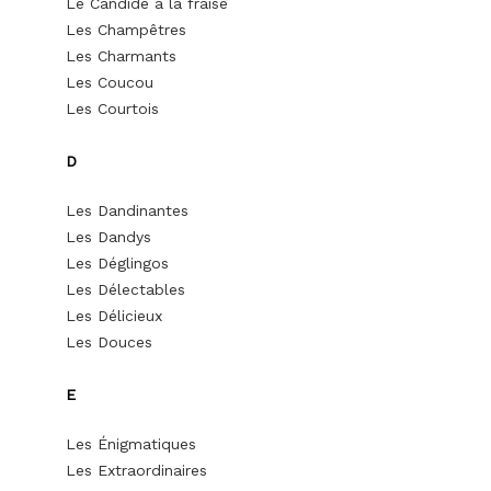
Le Candide à la fraise
Les Champêtres
Les Charmants
Les Coucou
Les Courtois
D
Les Dandinantes
Les Dandys
Les Déglingos
Les Délectables
Les Délicieux
Les Douces
E
Les Énigmatiques
Les Extraordinaires