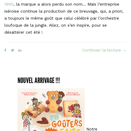
1995
, la marque a alors perdu son nom… Mais l’entreprise
iséroise continue la production de ce breuvage, qui, a priori,
a toujours le même goût que celui célébré par l’orchestre
loufoque de la jungle. Allez, on s’en inspire, pour se
désaltérer cet été !
« Le
Continuer la lecture
→
Siff
à
la
men
NOUVEL ARRIVAGE !!!
faç
Sir
Notre