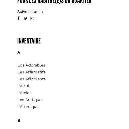
POUR LES HABITUÉ(E)S DU QUARTIER
Suivez-nous :
INVENTAIRE
A
Los Adorables
Les Affirmatifs
Les Affriolants
L’Aïeul
L’Amical
Les Arctiques
L’Atomique
B