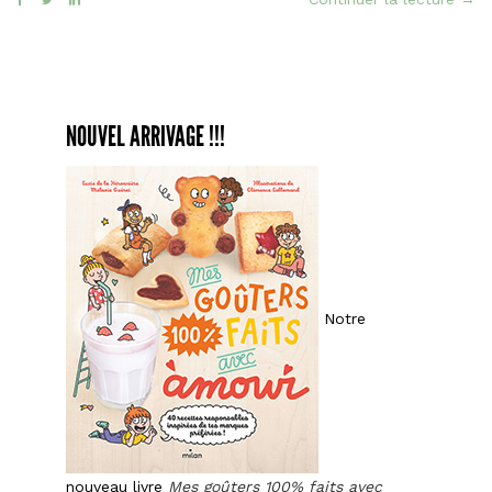
Brav
faç
Bas
NOUVEL ARRIVAGE !!!
Notre
nouveau livre
Mes goûters 100% faits avec