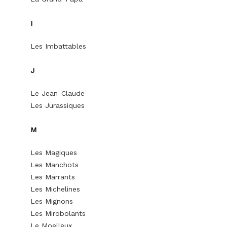
I
Les Imbattables
J
Le Jean-Claude
Les Jurassiques
M
Les Magiques
Les Manchots
Les Marrants
Les Michelines
Les Mignons
Les Mirobolants
Le Moelleux