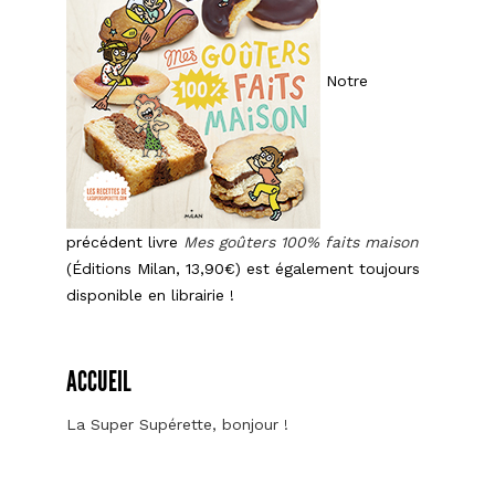
Notre
précédent livre
Mes goûters 100% faits maison
(Éditions Milan, 13,90€) est également toujours
disponible en librairie !
ACCUEIL
La Super Supérette, bonjour !