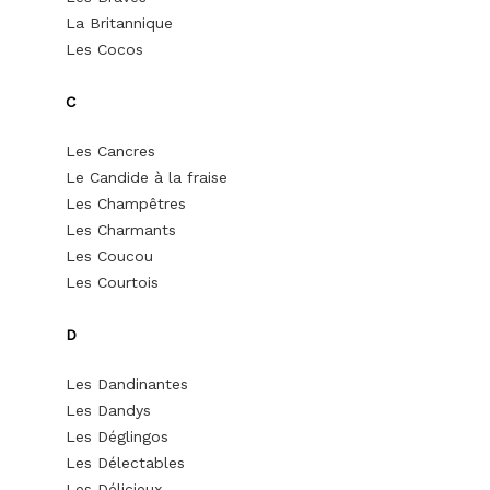
La Britannique
Les Cocos
C
Les Cancres
Le Candide à la fraise
Les Champêtres
Les Charmants
Les Coucou
Les Courtois
D
Les Dandinantes
Les Dandys
Les Déglingos
Les Délectables
Les Délicieux