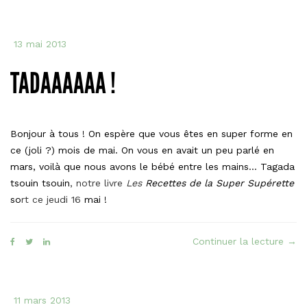
13 mai 2013
TADAAAAAA !
Bonjour à tous ! On espère que vous êtes en super forme en
ce (joli ?) mois de mai. On vous en avait un peu parlé en
mars, voilà que nous avons le bébé entre les mains… Tagada
tsouin tsouin
, notre livre
Les
Recettes de la Super Supérette
so
rt ce jeudi 16
mai !
« T
Continuer la lecture
→
! »
11 mars 2013