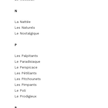
N
La Nattée
Les Naturels
Le Nostalgique
P
Les Palpitants
Le Paradisiaque
Le Perspicace
Les Pétillants
Les Pitchounets
Les Pimpants
Le Poli
Le Prodigieux
R