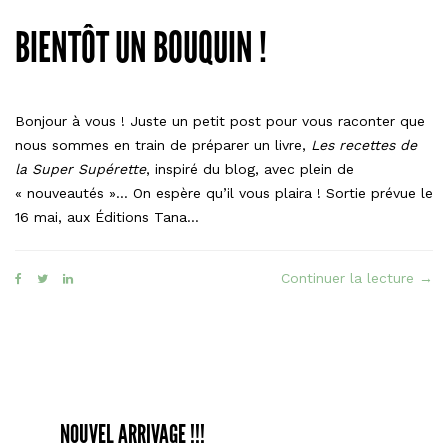
BIENTÔT UN BOUQUIN !
Bonjour à vous ! Juste un petit post pour vous raconter que
nous sommes en train de préparer un livre,
Les recettes de
la Super Supérette
, inspiré du blog, avec plein de
« nouveautés »… On espère qu’il vous plaira ! Sortie prévue le
16 mai, aux Éditions Tana…
« Bi
Continuer la lecture
→
un
bou
! »
NOUVEL ARRIVAGE !!!