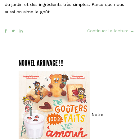
du jardin et des ingrédients très simples. Parce que nous
aussi on aime le goût…
« L’
Continuer la lecture
→
faç
tom
ket
Amo
NOUVEL ARRIVAGE !!!
Notre