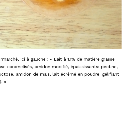
marché, ici à gauche : « Lait à 1,1% de matière grasse
se caramelisés, amidon modifié, épaississants: pectine,
ctose, amidon de maïs, lait écrémé en poudre, gélifiant
. »