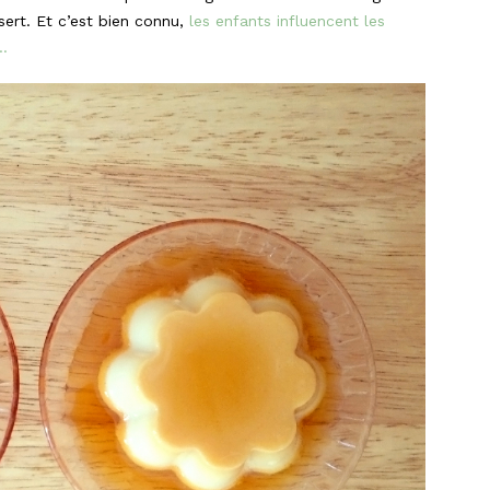
sert. Et c’est bien connu,
les enfants influencent les
s…