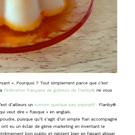
rsant ». Pourquoi ? Tout simplement parce que c’est
La
Fédération française de gobeurs de Flanby®
ne vous
est d’ailleurs un
surnom quelque peu péjoratif :
Flanby®
ui veut dire « flasque » en anglais.
a poudre, puisque qu’il s’agit d’un simple flan accompagné
l ont eu un éclair de génie marketing en inventant le
xtrêmement bon public et rigolent bien en faisant glisser