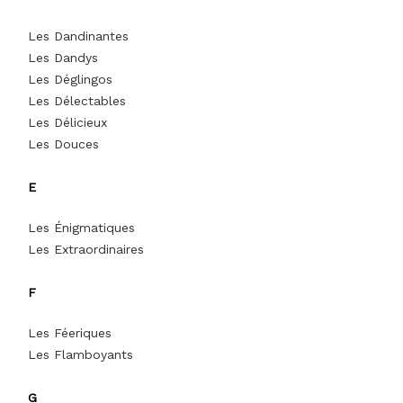
Les Dandinantes
Les Dandys
Les Déglingos
Les Délectables
Les Délicieux
Les Douces
E
Les Énigmatiques
Les Extraordinaires
F
Les Féeriques
Les Flamboyants
G