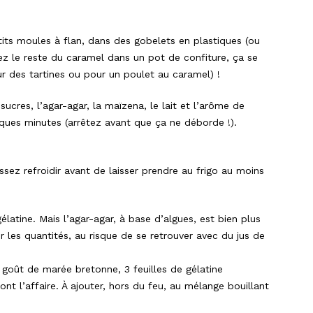
ts moules à flan, dans des gobelets en plastiques (ou
tez le reste du caramel dans un pot de confiture, ça se
ur des tartines ou pour un poulet au caramel) !
cres, l’agar-agar, la maïzena, le lait et l’arôme de
uelques minutes (arrêtez avant que ça ne déborde !).
ssez refroidir avant de laisser prendre au frigo au moins
gélatine. Mais l’agar-agar, à base d’algues, est bien plus
er les quantités, au risque de se retrouver avec du jus de
it goût de marée bretonne, 3 feuilles de gélatine
t l’affaire. À ajouter, hors du feu, au mélange bouillant