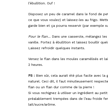
l’ébullition. Ouf !
Disposez un peu de caramel dans le fond de peti
ce que vous voulez) et laissez-les au frigo. Met
garde bien et ça pourra resservir (par exemple s
Pour le flan
… Dans une casserole, mélangez les su
vanille. Portez à ébullition et laissez bouillir q
Laissez refroidir quelques instants.
Versez le flan dans les moules caramélisés et lai
2 heures.
PS :
Bien sûr, cela aurait été plus facile avec la 
naturel. Ceci dit, il faut minutieusement respect
flan ou un flan dur comme de la pierre !
Si vous rechignez à utiliser un ingrédient au pet
préalablement trempées dans de l’eau froide feron
lait/sucre/arôme.