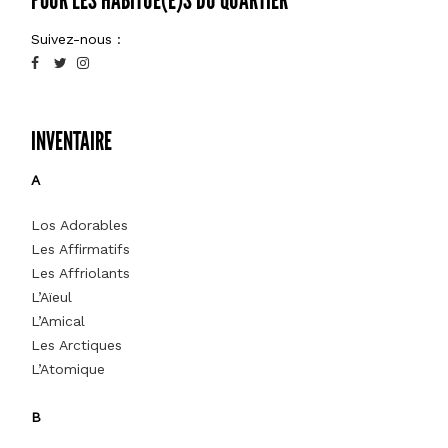
POUR LES HABITUÉ(E)S DU QUARTIER
Suivez-nous :
INVENTAIRE
A
Los Adorables
Les Affirmatifs
Les Affriolants
L’Aïeul
L’Amical
Les Arctiques
L’Atomique
B