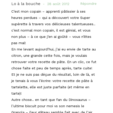
Lo à la bouche
Répondre
28 août 2012
C’est mon copain – apprenti pâtissier à ses
heures perdues – qui a découvert votre Super
supérette à travers vos délicieuses talentueuses..
c’est normal mon copain, il est génial, et vous
non plus – à ce que j’en ai goûté – vous n’êtes
pas mal!
En me levant aujourd’hui, j’ai eu envie de tarte au
citron, une grande cette fois, mais je voulais
retrouver votre recette de pâte. En un clic, ce fut
chose faite et peu de temps après, tarte cuite!
Et je ne suis pas déçue du résultat, loin de là, et
je tenais à vous l’écrire: votre recette de pâte à
tartelette, elle est juste parfaite (et même en
tarte)!
Autre chose.. en tant que fan du Dinosaurus –
l’ultime biscuit pour moi vs son nemesis le
Granola – (leur gâteau semble fait avec de l’air…