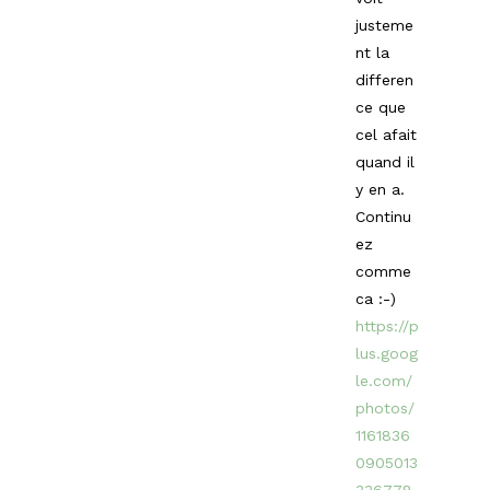
justeme
nt la
differen
ce que
cel afait
quand il
y en a.
Continu
ez
comme
ca :-)
https://p
lus.goog
le.com/
photos/
1161836
0905013
336778