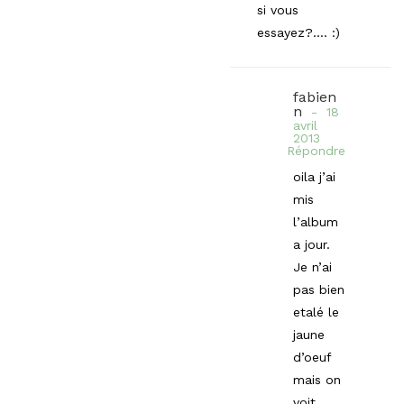
si vous
essayez?…. :)
fabien
n
18
avril
2013
Répondre
oila j’ai
mis
l’album
a jour.
Je n’ai
pas bien
etalé le
jaune
d’oeuf
mais on
voit