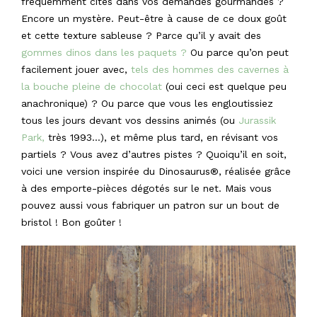
fréquemment cités dans vos demandes gourmandes ?
Encore un mystère. Peut-être à cause de ce doux goût
et cette texture sableuse ? Parce qu’il y avait des
gommes dinos dans les paquets ?
Ou parce qu’on peut
facilement jouer avec,
tels des hommes des cavernes à
la bouche pleine de chocolat
(oui ceci est quelque peu
anachronique) ? Ou parce que vous les engloutissiez
tous les jours devant vos dessins animés (ou
Jurassik
Park,
très 1993…), et même plus tard, en révisant vos
partiels ? Vous avez d’autres pistes ? Quoiqu’il en soit,
voici une version inspirée du Dinosaurus®, réalisée grâce
à des emporte-pièces dégotés sur le net. Mais vous
pouvez aussi vous fabriquer un patron sur un bout de
bristol ! Bon goûter !