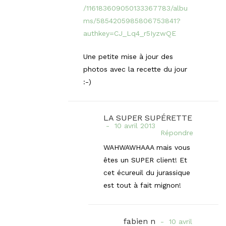
/116183609050133367783/albu
ms/5854205985806753841?
authkey=CJ_Lq4_r5IyzwQE
Une petite mise à jour des
photos avec la recette du jour
:-)
LA SUPER SUPÉRETTE
10 avril 2013
Répondre
WAHWAWHAAA mais vous
êtes un SUPER client! Et
cet écureuil du jurassique
est tout à fait mignon!
fabien n
10 avril