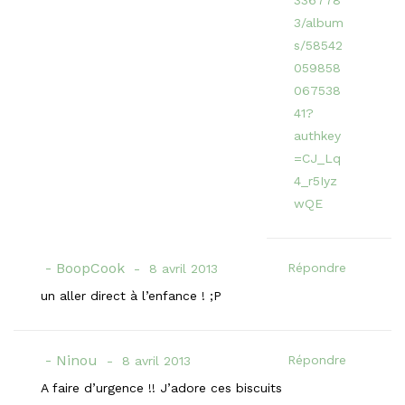
3/album
s/58542
059858
067538
41?
authkey
=CJ_Lq
4_r5Iyz
wQE
BoopCook
Répondre
8 avril 2013
un aller direct à l’enfance ! ;P
Ninou
Répondre
8 avril 2013
A faire d’urgence !! J’adore ces biscuits