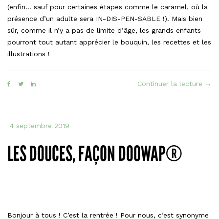
(enfin… sauf pour certaines étapes comme le caramel, où la
présence d’un adulte sera IN-DIS-PEN-SABLE !). Mais bien
sûr, comme il n’y a pas de limite d’âge, les grands enfants
pourront tout autant apprécier le bouquin, les recettes et les
illustrations !
« No
Continuer la lecture
→
nou
livre
est
4 septembre 2019
en
libra
LES DOUCES, FAÇON DOOWAP®
! »
Bonjour à tous ! C’est la rentrée ! Pour nous, c’est synonyme