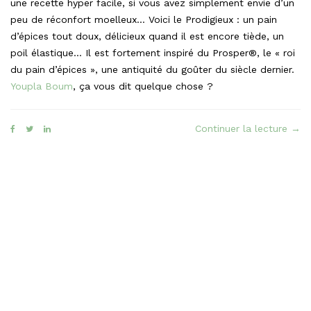
une recette hyper facile, si vous avez simplement envie d’un
peu de réconfort moelleux… Voici le Prodigieux : un pain
d’épices tout doux, délicieux quand il est encore tiède, un
poil élastique… Il est fortement inspiré du Prosper®, le « roi
du pain d’épices », une antiquité du goûter du siècle dernier.
Youpla Boum
, ça vous dit quelque chose ?
« Le
Continuer la lecture
→
Prod
faç
pain
d’ép
Pro