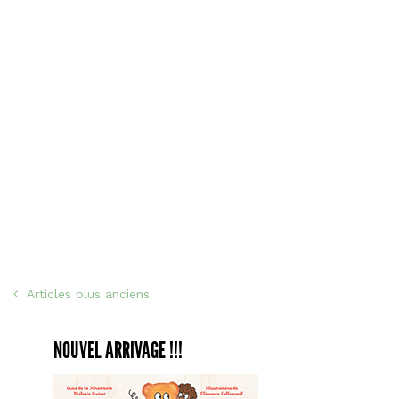
faç
Doo
NAVIGATION
Articles plus anciens
DES
NOUVEL ARRIVAGE !!!
ARTICLES