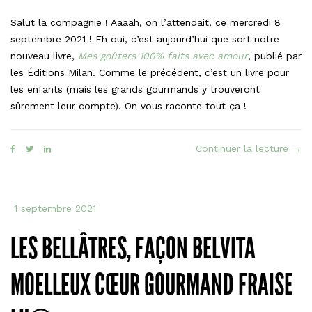
Salut la compagnie ! Aaaah, on l’attendait, ce mercredi 8
septembre 2021 ! Eh oui, c’est aujourd’hui que sort notre
nouveau livre,
Mes goûters 100% faits avec amour
, publié par
les Éditions Milan. Comme le précédent, c’est un livre pour
les enfants (mais les grands gourmands y trouveront
sûrement leur compte). On vous raconte tout ça !
« « 
Continuer la lecture
→
goût
100
faits
1 septembre 2021
ave
amo
LES BELLÂTRES, FAÇON BELVITA
est
en
MOELLEUX CŒUR GOURMAND FRAISE
libra
! »