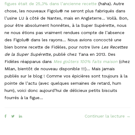
figues était de 25,3% dans l’ancienne recette
(haha). Autre
chose, les nouveaux Figolu® ne seront plus fabriqués dans
l’usine LU à côté de Nantes, mais en Angleterre… Voilà. Bon,
pour être absolument honnêtes, à la Super Supérette, nous
ne nous étions pas vraiment rendues compte de l’absence
des Figolu® dans les rayons… Nous avions concocté une
bien bonne recette de Fidèles, pour notre livre
Les Recettes
de la Super Supérette
, publié chez Tana en 2013. Des
Fidèles réapparus dans
Mes goûters 100% faits maison
(chez
Milan, bientôt de nouveau disponible !!!)… Mais jamais
publiés sur le blog ! Comme vos épicières sont toujours à la
pointe de l’actu (avec quelques semaines de retard, hum
hum), voici donc aujourd’hui de délicieux petits biscuits
fourrés à la figue…
« Le
Continuer la lecture
→
Fidè
faç