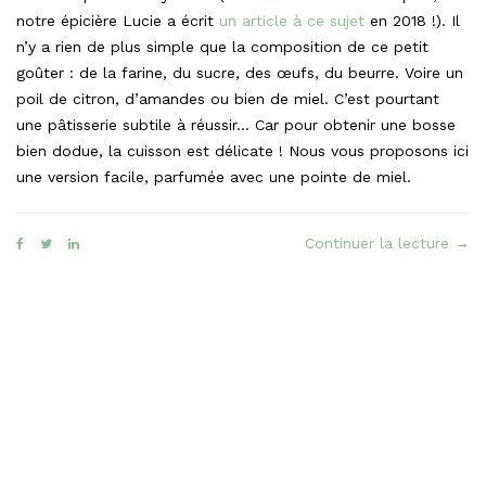
notre épicière Lucie a écrit
un article à ce sujet
en 2018 !). Il
n’y a rien de plus simple que la composition de ce petit
goûter : de la farine, du sucre, des œufs, du beurre. Voire un
poil de citron, d’amandes ou bien de miel. C’est pourtant
une pâtisserie subtile à réussir… Car pour obtenir une bosse
bien dodue, la cuisson est délicate ! Nous vous proposons ici
une version facile, parfumée avec une pointe de miel.
« Le
Continuer la lecture
→
Magi
faç
mad
St-
Mich