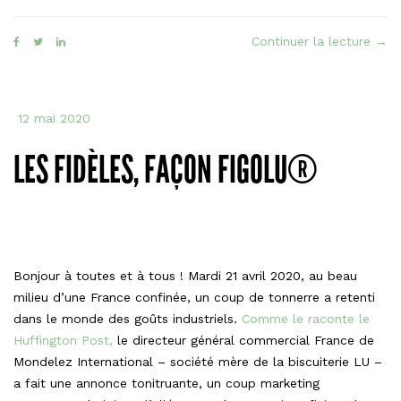
« Le
Continuer la lecture
→
Moel
faç
moe
12 mai 2020
au
choc
LES FIDÈLES, FAÇON FIGOLU®
Alsa
Bonjour à toutes et à tous ! Mardi 21 avril 2020, au beau
milieu d’une France confinée, un coup de tonnerre a retenti
dans le monde des goûts industriels.
Comme le raconte le
Huffington Post,
le directeur général commercial France de
Mondelez International – société mère de la biscuiterie LU –
a fait une annonce tonitruante, un coup marketing