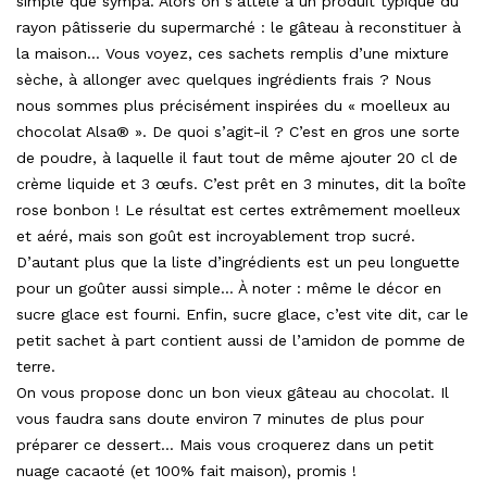
simple que sympa. Alors on s’attèle à un produit typique du
rayon pâtisserie du supermarché : le gâteau à reconstituer à
la maison… Vous voyez, ces sachets remplis d’une mixture
sèche, à allonger avec quelques ingrédients frais ? Nous
nous sommes plus précisément inspirées du « moelleux au
chocolat Alsa® ». De quoi s’agit-il ? C’est en gros une sorte
de poudre, à laquelle il faut tout de même ajouter 20 cl de
crème liquide et 3 œufs. C’est prêt en 3 minutes, dit la boîte
rose bonbon ! Le résultat est certes extrêmement moelleux
et aéré, mais son goût est incroyablement trop sucré.
D’autant plus que la liste d’ingrédients est un peu longuette
pour un goûter aussi simple… À noter : même le décor en
sucre glace est fourni. Enfin, sucre glace, c’est vite dit, car le
petit sachet à part contient aussi de l’amidon de pomme de
terre.
On vous propose donc un bon vieux gâteau au chocolat. Il
vous faudra sans doute environ 7 minutes de plus pour
préparer ce dessert… Mais vous croquerez dans un petit
nuage cacaoté (et 100% fait maison), promis !