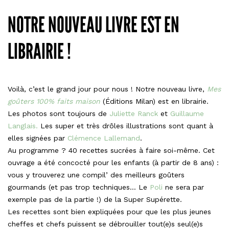
NOTRE NOUVEAU LIVRE EST EN
LIBRAIRIE !
Voilà, c’est le grand jour pour nous ! Notre nouveau livre,
Mes
goûters 100% faits maison
(Éditions Milan) est en librairie.
Les photos sont toujours de
Juliette Ranck
et
Guillaume
Langlais.
Les super et très drôles illustrations sont quant à
elles signées par
Clémence Lallemand
.
Au programme ? 40 recettes sucrées à faire soi-même. Cet
ouvrage a été concocté pour les enfants (à partir de 8 ans) :
vous y trouverez une compil’ des meilleurs goûters
gourmands (et pas trop techniques… Le
Poli
ne sera par
exemple pas de la partie !) de la Super Supérette.
Les recettes sont bien expliquées pour que les plus jeunes
cheffes et chefs puissent se débrouiller tout(e)s seul(e)s