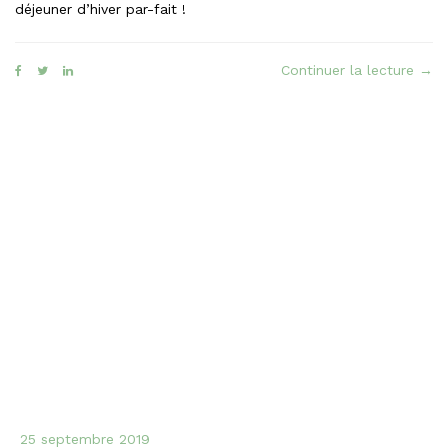
déjeuner d’hiver par-fait !
« Le
Continuer la lecture
→
Arct
faç
feui
au
fro
Vita
25 septembre 2019