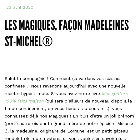
Figo
23 avril 2020
LES MAGIQUES, FAÇON MADELEINES
ST-MICHEL®
Salut la compagnie ! Comment ça va dans vos cuisines
confinées ? Nous revenons aujourd’hui avec une nouvelle
recette hyper simple. Si vous avez notre livre
Mes goûters
100% faits maison
(qui sera d’ailleurs de nouveau dispo à la
fin du confinement, on vous tiendra au courant !), vous
connaissez déjà nos Magiques ! En plus d’être un joli prénom
(porté autrefois par la grand-mère de notre épicière Mélanie
!), la madeleine, originaire de Lorraine, est un petit gâteau
rondelet plein de mystères (si vous voulez en savoir plus,