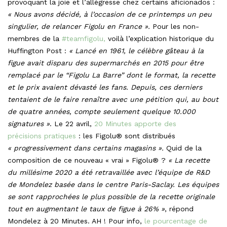
provoquant la joie et l’allégresse chez certains aficionados :
« Nous avons décidé, à l’occasion de ce printemps un peu
singulier, de relancer Figolu en France ».
Pour les non-
membres de la
#teamfigolu,
voilà l’explication historique du
Huffington Post :
« Lancé en 1961, le célèbre gâteau à la
figue avait disparu des supermarchés en 2015 pour être
remplacé par le “Figolu La Barre” dont le format, la recette
et le prix avaient dévasté les fans. Depuis, ces derniers
tentaient de le faire renaître avec une pétition qui, au bout
de quatre années, compte seulement quelque 10.000
signatures »
. Le 22 avril,
20 Minutes apporte des
précisions pratiques
: les Figolu® sont distribués
« progressivement dans certains magasins ».
Quid de la
composition de ce nouveau « vrai » Figolu® ?
« La recette
du millésime 2020 a été retravaillée avec l’équipe de R&D
de Mondelez basée dans le centre Paris-Saclay. Les équipes
se sont rapprochées le plus possible de la recette originale
tout en augmentant le taux de figue à 26% »
, répond
Mondelez à 20 Minutes. AH ! Pour info,
le pourcentage de