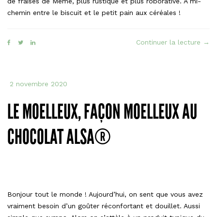
de fraises de Mémé, plus rustique et plus roborative. À mi-
chemin entre le biscuit et le petit pain aux céréales !
« Le
Continuer la lecture
→
Bell
faç
BelV
2 novembre 2020
Moel
Cœu
LE MOELLEUX, FAÇON MOELLEUX AU
Gou
Frai
CHOCOLAT ALSA®
Lu®
Bonjour tout le monde ! Aujourd’hui, on sent que vous avez
vraiment besoin d’un goûter réconfortant et douillet. Aussi